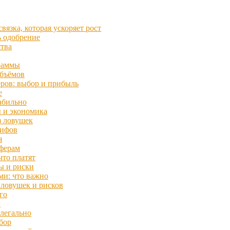
вязка, которая ускоряет рост
ь одобрение
ства
граммы
объёмов
ров: выбор и прибыль
е
табильно
ы и экономика
з ловушек
мифов
я
ферам
что платят
ы и риски
ми: что важно
 ловушек и рисков
го
и
 легально
бор