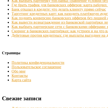
Как выбрать партнёрку топ‑банка: сравнение условий бе
Где брать трафик для банковских офферов: карта рабочих
Банк отказал в кредите: что делать клиенту прямо сейчас
Таргетинг кредитных карт: как находить платёжную ауд
Как поднять конверсию банковских офферов без лишней 
Как вывести вознаграждение из банковской партнёрки ле
Как выбрать партнерские сети с банковскими офферами:
Скоринг в банковских партнёрках: как устроен и на что в
Дебетовые против кредитных: где выплаты выгоднее на 
Страницы
Политика конфиденциальности
Пользовательское соглашение
Обо мне
Контакты
Карта сайта
Свежие записи