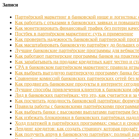
Записи
Партнёрский маркетинг в банковской нише и логистика: с
Как работать с отказами в банковских заявках и повышат
Как монетизировать финансовый трафик без потери каче
Постбек в партнёрском маркетинге: суть и применение
Как проверить надежность банковской партнерской про
Как масштабировать банковскую партнёрку до больших 
Лучшие банковские партнёрские программы для вебмасте
Как работают партнерские программы банков на практик
Как зарабатывать на продаже кредитных карт честно и с
CPA в банковском партнёрском маркетинге: правила игр
Как выбрать выгодную партнерскую программу банка бе
Сравнение комиссий банковских партнерских сетей без 
Как продвигать банковские продукты в интернете сегодн
Лучшие способы привлечения клиентов к банковским оф
Лид в банковских партнёрках: что это, как считается и за 
Как посчитать доходность банковской партнёрки: формул
Правила работы с банковскими партнёрскими программа
Как выбрать банки с высокими выплатами партнерам без
Как избежать блокировки в банковских партнёрках надол
Холд платежей в партнёрских программах: смысл и срок
Лендинг кредитов: как создать страницу, которая продаёт
Как получить апрув в банковскую партнёрку: полный раз