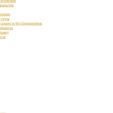
з иллюзий
 каналов
иторию
суеты
гально и без блокировок
 нюансы
лияет
деле