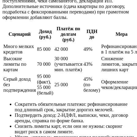
поступлениями, чеки самозанятого, декларации ИП.
Дополнительные источники (сдача квартиры по договору,
подработка с фиксированными переводами) при грамотном
оформлении добавляют баллы.
Платёж по
Доход
ПДН
Сценарий
долгам
Мера
(руб.)
до
(руб.)
Много мелких
Рефинансирован
85 000
42 000
49%
кредитов
в 1 платёж на 5 
Высокие
30 000
Снижение
лимиты по
70 000
(учитывается
43%
лимитов, закрыт
картам
мин. платёж)
лишних карт
95 000
Серый доход
45%
(факт),
Оформление
без
25 000
(по
55 000
чеков/деклараци
подтверждения
белому)
(белый)
Сократить обязательные платежи: рефинансирование
под длинный срок, закрытие дорогих мелочей.
Подтвердить доход: 2‑НДФЛ, выписки, чеки, договор
аренды, справка по форме банка.
Снизить лимиты карт, если они не нужны: скоринг
видит риск в самом лимите.