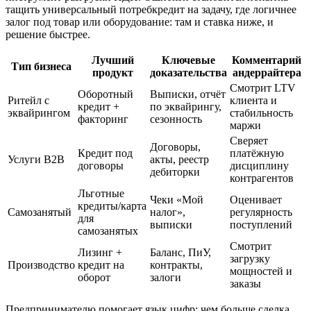
тащить универсальный потребкредит на задачу, где логичнее
залог под товар или оборудование: там и ставка ниже, и
решение быстрее.
Лучший
Ключевые
Комментарий
Тип бизнеса
продукт
доказательства
андеррайтера
Смотрит LTV
Оборотный
Выписки, отчёт
Ритейл с
клиента и
кредит +
по эквайрингу,
эквайрингом
стабильность
факторинг
сезонность
маржи
Сверяет
Договоры,
Кредит под
платёжную
Услуги B2B
акты, реестр
договоры
дисциплину
дебиторки
контрагентов
Льготные
Чеки «Мой
Оценивает
кредиты/карта
Самозанятый
налог»,
регулярность
для
выписки
поступлений
самозанятых
Смотрит
Лизинг +
Баланс, ПиУ,
загрузку
Производство
кредит на
контракты,
мощностей и
оборот
залоги
заказы
Предпринимателю помогает язык цифр: чем больше сделка