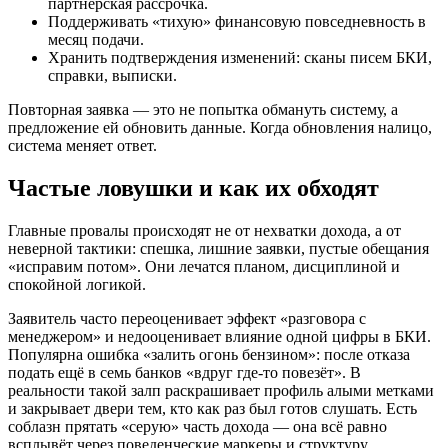
партнёрская рассрочка.
Поддерживать «тихую» финансовую повседневность в
месяц подачи.
Хранить подтверждения изменений: сканы писем БКИ,
справки, выписки.
Повторная заявка — это не попытка обмануть систему, а
предложение ей обновить данные. Когда обновления налицо,
система меняет ответ.
Частые ловушки и как их обходят
Главные провалы происходят не от нехватки дохода, а от
неверной тактики: спешка, лишние заявки, пустые обещания
«исправим потом». Они лечатся планом, дисциплиной и
спокойной логикой.
Заявитель часто переоценивает эффект «разговора с
менеджером» и недооценивает влияние одной цифры в БКИ.
Популярна ошибка «залить огонь бензином»: после отказа
подать ещё в семь банков «вдруг где-то повезёт». В
реальности такой залп раскрашивает профиль алыми метками
и закрывает двери тем, кто как раз был готов слушать. Есть
соблазн прятать «серую» часть дохода — она всё равно
всплывёт через поведенческие маркеры и структуру