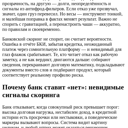
прозрачность, на другую — долги, неопределённость и
сигналы из антифрод-фильтров. Если отказ уже прозвучал,
значит, один груз перевесил. Но весы — инструмент тонкий,
и малейшая поправка в фактах меняет результат. Важно не
спорить с гравитацией, а перенастроить чаши — аккуратно,
по правилам и своевременно.
Банковский скоринг не спорит, он считает вероятности.
Ошибка в отчёте БКИ, забытая кредитка, неожиданный
платеж через сомнительную платформу — и невидимый для
глаз флажок срабатывает. Те, кто читает отказ как рабочую
заметку, а не как вердикт, двигаются дальше: собирают
сведения, перекраивают долговую математику, подкладывают
документы вместо слов и подбирают продукт, который
соответствует реальному профилю риска.
Почему банк ставит «нет»: невидимые
сигналы скоринга
Банк отказывает, когда совокупный риск превышает порог:
высока долговая нагрузка, нестабилен доход, в кредитной
истории есть просрочки или нестыковки, а поведенческие
маркеры вызывают вопросы. Система видит картину
целиком, и любой штрих может оказаться решающим.