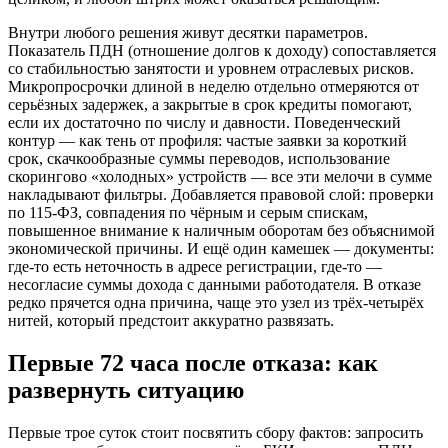
Внутри любого решения живут десятки параметров.
Показатель ПДН (отношение долгов к доходу) сопоставляется
со стабильностью занятости и уровнем отраслевых рисков.
Микропросрочки длиной в неделю отдельно отмеряются от
серьёзных задержек, а закрытые в срок кредиты помогают,
если их достаточно по числу и давности. Поведенческий
контур — как тень от профиля: частые заявки за короткий
срок, скачкообразные суммы переводов, использование
скорингово «холодных» устройств — все эти мелочи в сумме
накладывают фильтры. Добавляется правовой слой: проверки
по 115‑ФЗ, совпадения по чёрным и серым спискам,
повышенное внимание к наличным оборотам без объяснимой
экономической причины. И ещё один камешек — документы:
где-то есть неточность в адресе регистрации, где-то —
несогласие суммы дохода с данными работодателя. В отказе
редко прячется одна причина, чаще это узел из трёх-четырёх
нитей, который предстоит аккуратно развязать.
Первые 72 часа после отказа: как
развернуть ситуацию
Первые трое суток стоит посвятить сбору фактов: запросить