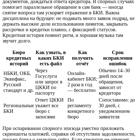
документов, дождаться ответа кредитора. В спорных случаях
помогает параллельное обращение в сам банк — иногда
снятие вопроса там ускоряет отражение в БКИ. Важна
дисциплина на будущее: не подавать много заявок подряд, не
держать высокие доли использования лимитов, закрывать
рассрочки и кредитки плавно, с фиксацией статусов.
Кредитная история помнит ритм, и хорошая музыка там
звучит долго.
Бюро
Как узнать, в
Как
Срок
кредитных
каких БКИ
получить
исправления
историй
есть файл
отчёт
ошибок
Через
Обычно 14–30
НБКИ, ОКБ,
Онлайн-
Госуслуги
дней после
Эквифакс,
кабинет БКИ;
или запрос в
обращения,
Русский
2 раза в год
ЦККИ по
зависит от
стандарт и др.
— бесплатно
паспорту
кредитора
Ответ ЦККИ
По
Сопоставимо: до
Региональные
укажет все
регламенту
30 дней, с
БКИ
бюро с
конкретного
уведомлением
записями
бюро
заявителя
При оспаривании спорного эпизода уместно приложить
скриншоты платежей, справки об отсутствии задолженности,
письма банка о закрытии счёта. Если кредитор не отвечает,