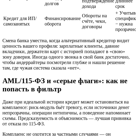
подтверждение
длиннее
долгов
дохода
срок
+ Учитыв
Обороты на
Кредит для ИП/
Финансирование
специфик
счёте, чеки,
самозанятых
оборота
− нужна
договоры
прозрачн
Смена банка уместна, когда альтернативный кредитор видит
ценность вашего профиля: зарплатные клиенты, давние
вкладчики, держатели карт с историей попадают в «свою»
зону доверия. Иногда одного звонка в свой банк достаточно,
чтобы андеррайтеры посмотрели глубже и нашли решение
там, где чужая система сказала «нет».
AML/115‑ФЗ и «серые флаги»: как не
попасть в фильтр
Даже при идеальной истории кредит может остановиться на
комплаенсе: риск‑модуль бьёт тревогу, если источники денег
непрозрачны, операции нетипичны, а поведение напоминает
схемы. Предсказуемость и объяснимость — лучшая прививка
от отказа по 115‑ФЗ.
Комплаенс не охотится за частными случаями — он