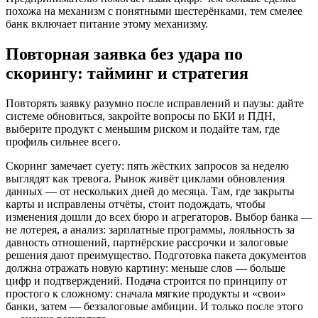
похожа на механизм с понятными шестерёнками, тем смелее
банк включает питание этому механизму.
Повторная заявка без удара по
скорингу: тайминг и стратегия
Повторять заявку разумно после исправлений и паузы: дайте
системе обновиться, закройте вопросы по БКИ и ПДН,
выберите продукт с меньшим риском и подайте там, где
профиль сильнее всего.
Скоринг замечает суету: пять жёстких запросов за неделю
выглядят как тревога. Рынок живёт циклами обновления
данных — от нескольких дней до месяца. Там, где закрыты
карты и исправлены отчёты, стоит подождать, чтобы
изменения дошли до всех бюро и агрегаторов. Выбор банка —
не лотерея, а анализ: зарплатные программы, лояльность за
давность отношений, партнёрские рассрочки и залоговые
решения дают преимущество. Подготовка пакета документов
должна отражать новую картину: меньше слов — больше
цифр и подтверждений. Подача строится по принципу от
простого к сложному: сначала мягкие продукты и «свои»
банки, затем — беззалоговые амбиции. И только после этого