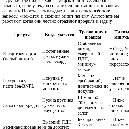
выручки, где подстраховывает факторинг. Смена банка
помогает, если у текущего занижен риск‑аппетит к вашему
сегменту. Но кочевать каждые два дня нельзя: жёсткие
запросы множатся, и скоринг видит панику. Альтернативы
работают, когда они честно отражают профиль и задачу.
Требования и
Плюсы
Продукт
Когда уместен
нюансы
минус
Стабильный
доход,
+ Создаёт
Постепенные
Кредитная карта
умеренный
историю;
траты, нужен
(малый лимит)
ПДН,
риск
трек‑рекорд
минимум
перерасхо
заявок
Меньше
Покупка у
+ Легче
Рассрочка у
требований,
конкретного
одобрение
партнёра/BNPL
подтверждение
мерчанта
узкая цел
покупки
LTV до 60–
Нужна крупная
+ Ниже
70%, чистые
Залоговый кредит
сумма, есть
ставка; −
документы на
имущество
риск зало
залог
Без просрочек
+ Ниже
Высокий ПДН
3–6 мес.,
платёж; −
Рефинансирование
из‑за дорогих