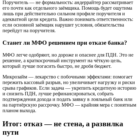
Поручитель — не формальность: андеррайтер рассматривает
его почти как отдельного заёмщика. Помощь будет ощутима
лишь при действительно сильном профиле поручителя и
адекватной цели кредита. Важно понимать ответственность:
если основной заёмщик нарушит условия, обязательства
перейдут на поручителя.
Станет ли МФО решением при отказе банка?
МФО легче одобряют, но дороже и опаснее для ПДН. Это не
решение, а краткосрочный инструмент на чёткую цель,
который лучше погасить быстро, не дробя бюджет.
Микрозайм — лекарство с побочными эффектами: помогает
пережить кассовый разрыв, но увеличивает нагрузку и риски
срыва графиков. Если задача — укрепить кредитную историю
и снизить ПДН, лучше рефинансироваться, собрать
подтверждения дохода и подать заявку в лояльный банк или
на партнёрскую рассрочку. МФО — крайняя мера с понятным
планом выхода.
Итог: отказ — не стена, а развилка
пути