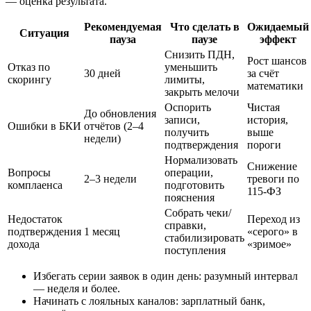
— оценка результата.
Рекомендуемая
Что сделать в
Ожидаемый
Ситуация
пауза
паузе
эффект
Снизить ПДН,
Рост шансов
Отказ по
уменьшить
30 дней
за счёт
скорингу
лимиты,
математики
закрыть мелочи
Оспорить
Чистая
До обновления
записи,
история,
Ошибки в БКИ
отчётов (2–4
получить
выше
недели)
подтверждения
пороги
Нормализовать
Снижение
Вопросы
операции,
2–3 недели
тревоги по
комплаенса
подготовить
115‑ФЗ
пояснения
Собрать чеки/
Недостаток
Переход из
справки,
подтверждения
1 месяц
«серого» в
стабилизировать
дохода
«зримое»
поступления
Избегать серии заявок в один день: разумный интервал
— неделя и более.
Начинать с лояльных каналов: зарплатный банк,