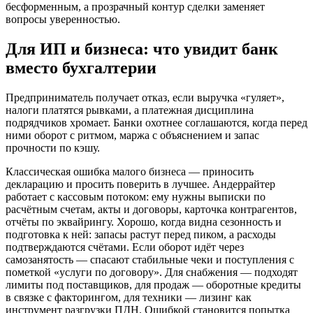
бесформенным, а прозрачный контур сделки заменяет
вопросы уверенностью.
Для ИП и бизнеса: что увидит банк
вместо бухгалтерии
Предприниматель получает отказ, если выручка «гуляет»,
налоги платятся рывками, а платежная дисциплина
подрядчиков хромает. Банки охотнее соглашаются, когда перед
ними оборот с ритмом, маржа с объяснением и запас
прочности по кэшу.
Классическая ошибка малого бизнеса — приносить
декларацию и просить поверить в лучшее. Андеррайтер
работает с кассовым потоком: ему нужны выписки по
расчётным счетам, акты и договоры, карточка контрагентов,
отчёты по эквайрингу. Хорошо, когда видна сезонность и
подготовка к ней: запасы растут перед пиком, а расходы
подтверждаются счётами. Если оборот идёт через
самозанятость — спасают стабильные чеки и поступления с
пометкой «услуги по договору». Для снабжения — подходят
лимиты под поставщиков, для продаж — оборотные кредиты
в связке с факторингом, для техники — лизинг как
инструмент разгрузки ПДН. Ошибкой становится попытка