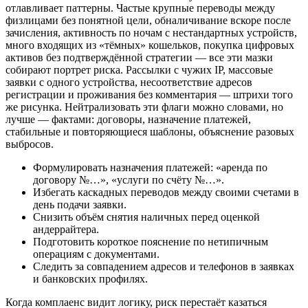
отлавливает паттерны. Частые крупные переводы между
физлицами без понятной цели, обналичивание вскоре после
зачисления, активность по ночам с нестандартных устройств,
много входящих из «тёмных» кошельков, покупка цифровых
активов без подтверждённой стратегии — все эти мазки
собирают портрет риска. Рассылки с чужих IP, массовые
заявки с одного устройства, несоответствие адресов
регистрации и проживания без комментария — штрихи того
же рисунка. Нейтрализовать эти флаги можно словами, но
лучше — фактами: договоры, назначение платежей,
стабильные и повторяющиеся шаблоны, объяснение разовых
выбросов.
Формулировать назначения платежей: «аренда по
договору №…», «услуги по счёту №…».
Избегать каскадных переводов между своими счетами в
день подачи заявки.
Снизить объём снятия наличных перед оценкой
андеррайтера.
Подготовить короткое пояснение по нетипичным
операциям с документами.
Следить за совпадением адресов и телефонов в заявках
и банковских профилях.
Когда комплаенс видит логику, риск перестаёт казаться