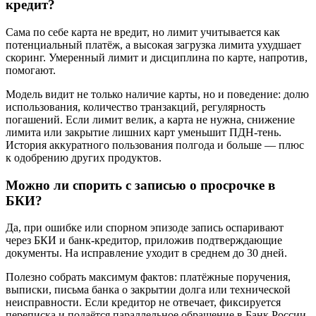
кредит?
Сама по себе карта не вредит, но лимит учитывается как
потенциальный платёж, а высокая загрузка лимита ухудшает
скоринг. Умеренный лимит и дисциплина по карте, напротив,
помогают.
Модель видит не только наличие карты, но и поведение: долю
использования, количество транзакций, регулярность
погашений. Если лимит велик, а карта не нужна, снижение
лимита или закрытие лишних карт уменьшит ПДН‑тень.
История аккуратного пользования полгода и больше — плюс
к одобрению других продуктов.
Можно ли спорить с записью о просрочке в
БКИ?
Да, при ошибке или спорном эпизоде запись оспаривают
через БКИ и банк‑кредитор, приложив подтверждающие
документы. На исправление уходит в среднем до 30 дней.
Полезно собрать максимум фактов: платёжные поручения,
выписки, письма банка о закрытии долга или технической
неисправности. Если кредитор не отвечает, фиксируется
переписка и подаётся параллельное обращение в Банк России.