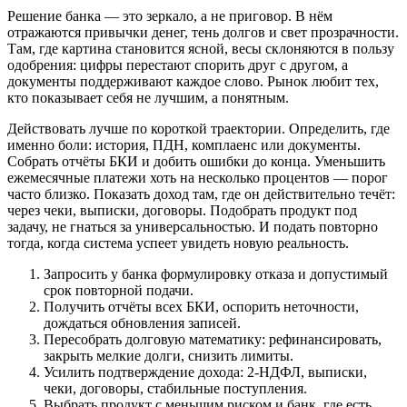
Решение банка — это зеркало, а не приговор. В нём
отражаются привычки денег, тень долгов и свет прозрачности.
Там, где картина становится ясной, весы склоняются в пользу
одобрения: цифры перестают спорить друг с другом, а
документы поддерживают каждое слово. Рынок любит тех,
кто показывает себя не лучшим, а понятным.
Действовать лучше по короткой траектории. Определить, где
именно боли: история, ПДН, комплаенс или документы.
Собрать отчёты БКИ и добить ошибки до конца. Уменьшить
ежемесячные платежи хоть на несколько процентов — порог
часто близко. Показать доход там, где он действительно течёт:
через чеки, выписки, договоры. Подобрать продукт под
задачу, не гнаться за универсальностью. И подать повторно
тогда, когда система успеет увидеть новую реальность.
Запросить у банка формулировку отказа и допустимый
срок повторной подачи.
Получить отчёты всех БКИ, оспорить неточности,
дождаться обновления записей.
Пересобрать долговую математику: рефинансировать,
закрыть мелкие долги, снизить лимиты.
Усилить подтверждение дохода: 2‑НДФЛ, выписки,
чеки, договоры, стабильные поступления.
Выбрать продукт с меньшим риском и банк, где есть