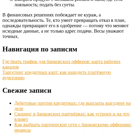
лояльность; подать без суеты.
В финансовых решениях побеждает не кураж, а
последовательность. Те, кто умеет превращать отказ в план,
однажды превращают его в одобрение — потому что меняют
исходные данные, а не только адрес подачи. Весы уважают
точных.
Навигация по записям
Где брать трафик для банковских офферов: карта рабочих
каналов
Таргетинг кредитных карт: как находить платёжную
аудиторию
Свежие записи
Дебетовые против кредитных: где выплаты выгоднее на
деле
Скоринг в банковских партнёрках: как устроен и на что
влияет
Как выбрать партнерские сети с банковскими офферами:
нюансы