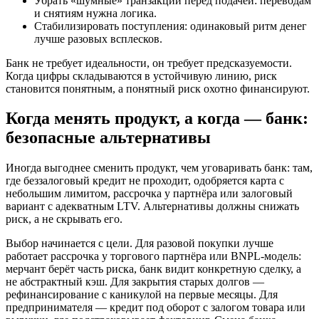
Убрать «шумные» транзакции перед подачей: переводам
и снятиям нужна логика.
Стабилизировать поступления: одинаковый ритм денег
лучше разовых всплесков.
Банк не требует идеальности, он требует предсказуемости.
Когда цифры складываются в устойчивую линию, риск
становится понятным, а понятный риск охотно финансируют.
Когда менять продукт, а когда — банк:
безопасные альтернативы
Иногда выгоднее сменить продукт, чем уговаривать банк: там,
где беззалоговый кредит не проходит, одобряется карта с
небольшим лимитом, рассрочка у партнёра или залоговый
вариант с адекватным LTV. Альтернативы должны снижать
риск, а не скрывать его.
Выбор начинается с цели. Для разовой покупки лучше
работает рассрочка у торгового партнёра или BNPL‑модель:
мерчант берёт часть риска, банк видит конкретную сделку, а
не абстрактный кэш. Для закрытия старых долгов —
рефинансирование с каникулой на первые месяцы. Для
предпринимателя — кредит под оборот с залогом товара или