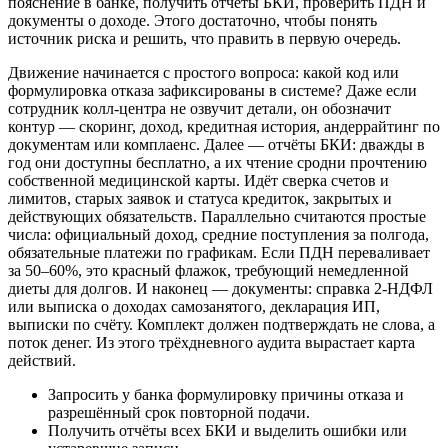
пояснение в банке, получить отчёты БКИ, проверить ПДН и
документы о доходе. Этого достаточно, чтобы понять
источник риска и решить, что править в первую очередь.
Движение начинается с простого вопроса: какой код или
формулировка отказа зафиксированы в системе? Даже если
сотрудник колл-центра не озвучит детали, он обозначит
контур — скоринг, доход, кредитная история, андеррайтинг по
документам или комплаенс. Далее — отчёты БКИ: дважды в
год они доступны бесплатно, а их чтение сродни прочтению
собственной медицинской карты. Идёт сверка счетов и
лимитов, старых заявок и статуса кредиток, закрытых и
действующих обязательств. Параллельно считаются простые
числа: официальный доход, средние поступления за полгода,
обязательные платежи по графикам. Если ПДН переваливает
за 50–60%, это красный флажок, требующий немедленной
диеты для долгов. И наконец — документы: справка 2‑НДФЛ
или выписка о доходах самозанятого, декларация ИП,
выписки по счёту. Комплект должен подтверждать не слова, а
поток денег. Из этого трёхдневного аудита вырастает карта
действий.
Запросить у банка формулировку причины отказа и
разрешённый срок повторной подачи.
Получить отчёты всех БКИ и выделить ошибки или